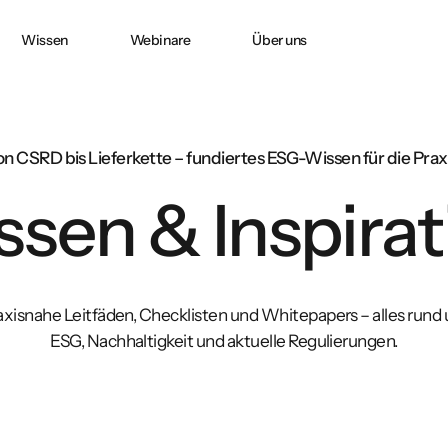
Wissen
Webinare
Über uns
Doppelte
CO2 ACCOUNTING
CO₂-Bilanzierung
in
Wesentlichkeit nach
n CSRD bis Lieferkette – fundiertes ESG-Wissen für die Prax
CSRD
sen & Inspirat
e:
PPWR-
Konformitätserklärung
und technische
Dokumentation
erfolgreich erstellen
axisnahe Leitfäden, Checklisten und Whitepapers – alles rund
ESG, Nachhaltigkeit und aktuelle Regulierungen.