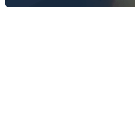
GUIDE
Leitfaden zur Anwendung der ESRS 1
und ESRS 2
WHITEPAPER