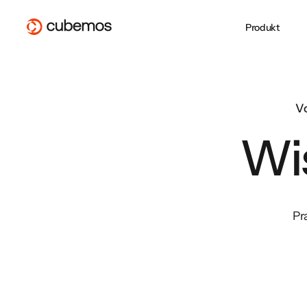
Produkt
Whitepaper
PPWR mit der
Über uns
CSRD-
ESG REPORTING
SUPPLY CHAIN
CSRD Reporting
Lieferketten Due
Blog
cubemos Software
Jobs bei cubemos
Berichterstattung 
Vo
VSME Reporting
Diligance
erfolgreich
Partner werden
cubemos
EU Taxonomie
EUDR
umsetzen
cubemos Software im Überblick
Wis
PPWR
cubemos Software im Überblick
EMPCO: Alles, was
PPWR gilt ab heut
cubemos Software im Überblick
Unternehmen jetzt
Sind Sie
wissen müssen
vorbereitet?
Pr
Zur Webinarübersicht