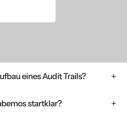
fbau eines Audit Trails?
h: Alle Datenpunkte, Belege und Prozessschritte werden
llziehbar – für interne Teams und externe Prüfer.
ubemos startklar?
urierte Prozessschritte, so wird das System schnell zur