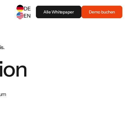
DE
Alle Whitepaper
Demo buchen
EN
SELECT ANOTHER LANGUAGE
German
(
DE
)
English
(
EN
)
is.
ion
 um