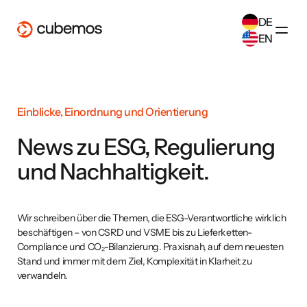
DE
EN
SELECT ANOTHER LANGUAGE
German
(
DE
)
English
(
EN
)
Einblicke, Einordnung und Orientierung
News zu ESG, Regulierung
und Nachhaltigkeit.
Wir schreiben über die Themen, die ESG-Verantwortliche wirklich
beschäftigen – von CSRD und VSME bis zu Lieferketten-
Compliance und CO₂-Bilanzierung. Praxisnah, auf dem neuesten
Stand und immer mit dem Ziel, Komplexität in Klarheit zu
verwandeln.