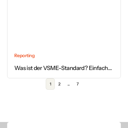
Reporting
Was ist der VSME-Standard? Einfach
erklärt
1
2
...
7