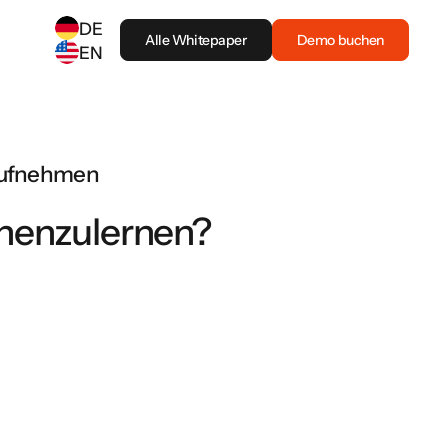
DE
Alle Whitepaper
Demo buchen
EN
SELECT ANOTHER LANGUAGE
German
(
DE
)
English
(
EN
)
 aufnehmen
nenzulernen?