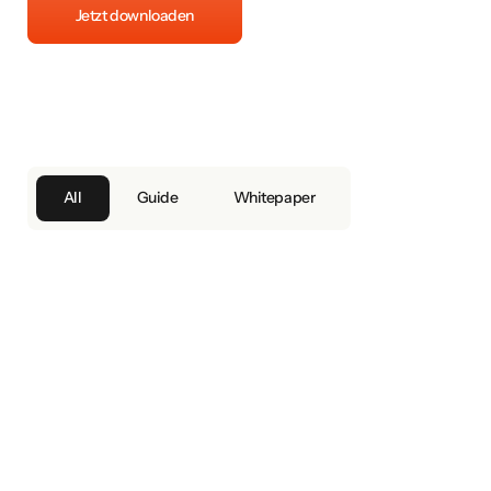
Jetzt downloaden
All
Guide
Whitepaper
WHITEPAPER
CSRD/ ESRS Updates 2026
GUIDE