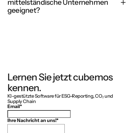
mittelständische Unternehmen
fertigen Report. Jeder Schritt ist nachvollziehbar und
geeignet?
audit-ready.
Ja. cubemos ist modular aufgebaut – Sie starten mit den
Anforderungen, die heute relevant sind, und erweitern
das System, wenn der Bedarf wächst. Ohne Overhead,
ohne Komplexität.
Lernen Sie jetzt cubemos
kennen.
KI-gestützte Software für ESG-Reporting, CO₂ und
Supply Chain
Email
*
Ihre Nachricht an uns!
*