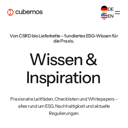
DE
EN
SELECT ANOTHER LANGUAGE
Von CSRD bis Lieferkette – fundiertes ESG-Wissen für
German
(
DE
)
die Praxis.
English
(
EN
)
Wissen &
Inspiration
Praxisnahe Leitfäden, Checklisten und Whitepapers –
alles rund um ESG, Nachhaltigkeit und aktuelle
Regulierungen.